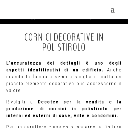
CORNICI IN POLISTIROLO
Home
Applicazioni
Cornici in polistirolo
K
K
CORNICI DECORATIVE IN
POLISTIROLO
L’accuratezza dei dettagli è uno degli
aspetti identificativi di un edificio.
Anche
quando la facciata sembra spoglia e piatta un
piccolo elemento decorativo può accrescerne il
valore.
Rivolgiti a
Decotec per la vendita e la
produzione di cornici in polistirolo per
interni ed esterni di case, ville e condomini.
Per un carattere classico o moderno la finitura