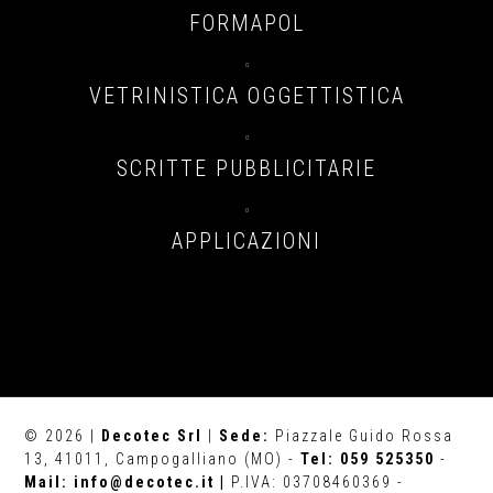
FORMAPOL

VETRINISTICA OGGETTISTICA

SCRITTE PUBBLICITARIE

APPLICAZIONI
© 2026 |
Decotec Srl
|
Sede:
Piazzale Guido Rossa
13, 41011, Campogalliano (MO) -
Tel: 059 525350
-
Mail: info@decotec.it |
P.IVA: 03708460369 -