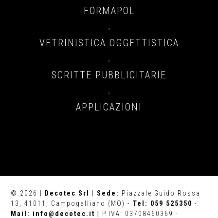
FORMAPOL

VETRINISTICA OGGETTISTICA

SCRITTE PUBBLICITARIE

APPLICAZIONI
© 2026 |
Decotec Srl
|
Sede:
Piazzale Guido Rossa
13, 41011, Campogalliano (MO) -
Tel: 059 525350
-
Mail: info@decotec.it |
P.IVA: 03708460369 -